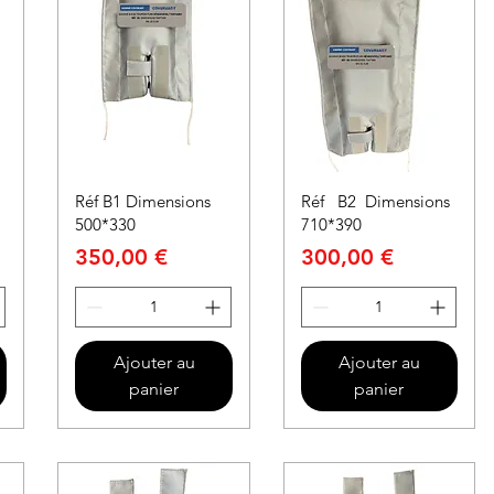
Réf B1 Dimensions
Réf B2 Dimensions
500*330
710*390
Prix
Prix
350,00 €
300,00 €
Ajouter au
Ajouter au
panier
panier