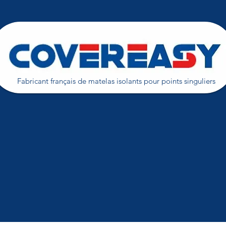
Fabricant français de matelas isolants pour points singuliers