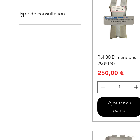
Type de consultation
Sur site
Téléphonique
Réf B0 Dimensions
290*150
Prix
250,00 €
Ajouter au
panier