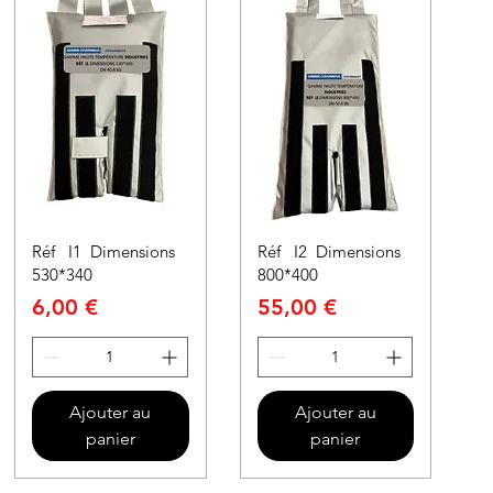
Réf I1 Dimensions
Réf I2 Dimensions
530*340
800*400
Prix
Prix
6,00 €
55,00 €
Ajouter au
Ajouter au
panier
panier