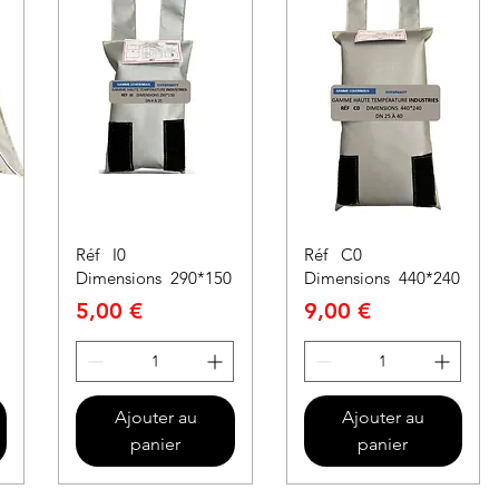
s
Réf I0
Réf C0
Dimensions 290*150
Dimensions 440*240
Prix
Prix
5,00 €
9,00 €
Ajouter au
Ajouter au
panier
panier