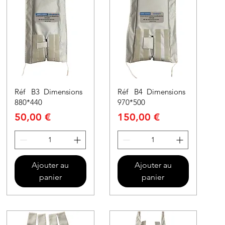
Réf B3 Dimensions
Réf B4 Dimensions
880*440
970*500
Prix
Prix
50,00 €
150,00 €
Ajouter au
Ajouter au
panier
panier