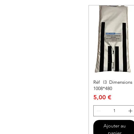
Réf I3 Dimensions
1008*480
Prix
5,00 €
Ajouter au
panier