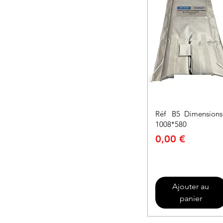
Réf B5 Dimension
1008*580
Prix
0,00 €
Ajouter au
panier