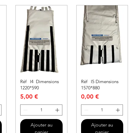
Réf I4 Dimensions
Réf I5 Dimensions
1220*590
1570*880
Prix
Prix
5,00 €
0,00 €
Ajouter au
Ajouter au
panier
panier