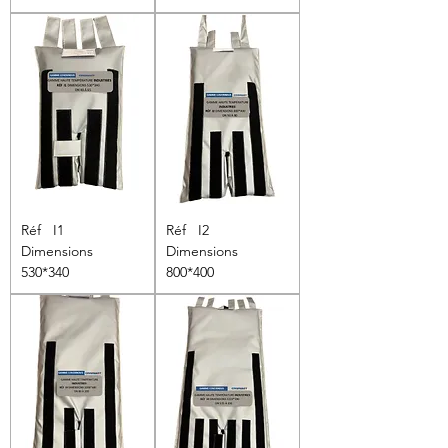
Réf I1
Réf I2
Dimensions
Dimensions
530*340
800*400