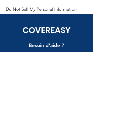
Do Not Sell My Personal Information
COVEREASY
Besoin d'aide ?
P
our obtenir de l'aide appelez-
nous au
06.09.50.55.55
contact@covereasy.fr
Infos
FAQ