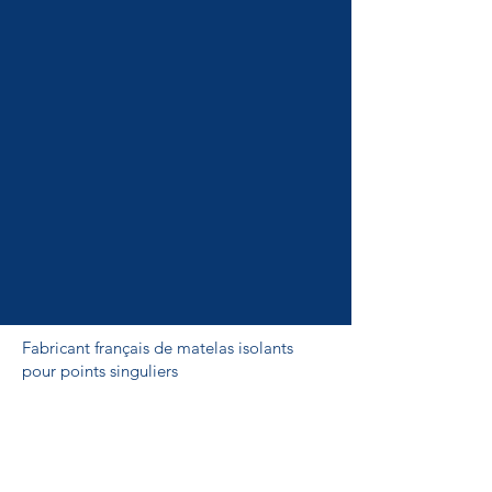
Fabricant français de matelas isolants
pour points singuliers
Éligibles aux dispositifs des certificats
d’économie d'énergie ou CEE dans
les bâtiments tertiaires (BAT-TH-155) ,