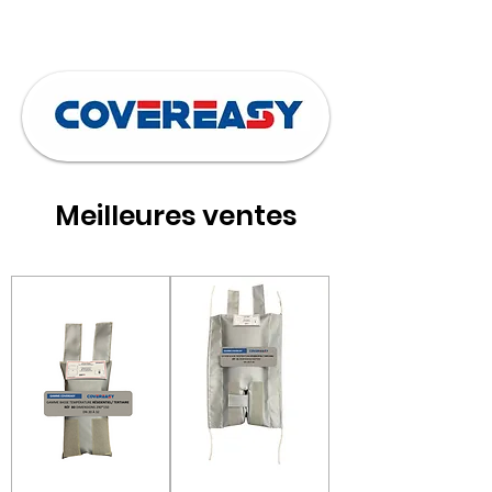
résidentiels (BAT-TH-161), Industriels
(IND-UT-121) et réseaux de chaleur
(RES-CH-107) existants.
Meilleures ventes