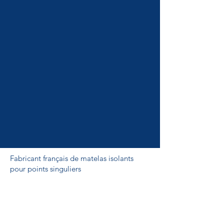
Fabricant français de matelas isolants
pour points singuliers
Éligibles aux dispositifs des certificats
d’économie d'énergie ou CEE dans
les bâtiments tertiaires (BAT-TH-155) ,