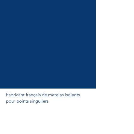
Fabricant français de matelas isolants
pour points singuliers
Éligibles aux dispositifs des certificats
d’économie d'énergie ou CEE dans
les bâtiments tertiaires (BAT-TH-155) ,